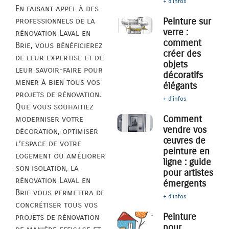
+ d'infos
En faisant appel à des
professionnels de la
Peinture sur
verre :
rénovation Laval en
comment
Brie, vous bénéficierez
créer des
de leur expertise et de
objets
leur savoir-faire pour
décoratifs
mener à bien tous vos
élégants
projets de rénovation.
+ d'infos
Que vous souhaitiez
Comment
moderniser votre
vendre vos
décoration, optimiser
œuvres de
l’espace de votre
peinture en
logement ou améliorer
ligne : guide
son isolation, la
pour artistes
rénovation Laval en
émergents
Brie vous permettra de
+ d'infos
concrétiser tous vos
Peinture
projets de rénovation
pour