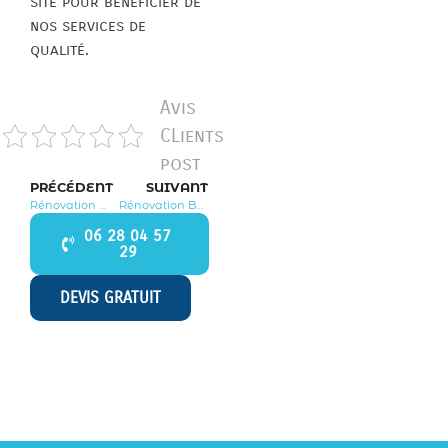
site pour bénéficier de
nos services de
qualité.
Avis
CLients
post
PRÉCÉDENT
SUIVANT
Rénovation Morigny Champigny 91150
Rénovation Bois Herpin 91150
06 28 04 57
29
DEVIS GRATUIT