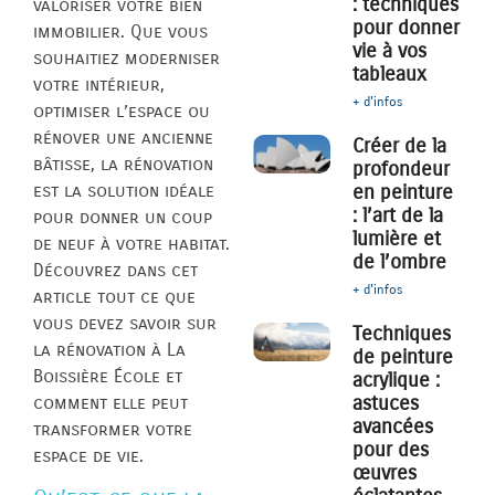
: techniques
valoriser votre bien
pour donner
immobilier. Que vous
vie à vos
souhaitiez moderniser
tableaux
votre intérieur,
+ d'infos
optimiser l’espace ou
rénover une ancienne
Créer de la
bâtisse, la rénovation
profondeur
est la solution idéale
en peinture
: l’art de la
pour donner un coup
lumière et
de neuf à votre habitat.
de l’ombre
Découvrez dans cet
+ d'infos
article tout ce que
vous devez savoir sur
Techniques
la rénovation à La
de peinture
Boissière École et
acrylique :
astuces
comment elle peut
avancées
transformer votre
pour des
espace de vie.
œuvres