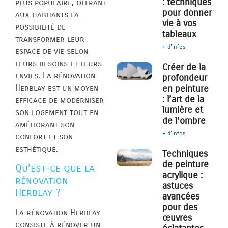
: techniques
plus populaire, offrant
pour donner
aux habitants la
vie à vos
possibilité de
tableaux
transformer leur
+ d'infos
espace de vie selon
leurs besoins et leurs
Créer de la
envies. La rénovation
profondeur
Herblay est un moyen
en peinture
: l’art de la
efficace de moderniser
lumière et
son logement tout en
de l’ombre
améliorant son
+ d'infos
confort et son
esthétique.
Techniques
de peinture
Qu’est-ce que la
acrylique :
rénovation
astuces
Herblay ?
avancées
pour des
La rénovation Herblay
œuvres
consiste à rénover un