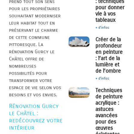
: techniques
prend tout son sens
pour donner
pour les propriétaires
vie à vos
souhaitant moderniser
tableaux
leur habitat tout en
+ d'infos
préservant le charme
de cette commune
Créer de la
pittoresque. La
profondeur
rénovation Gurcy le
en peinture
: l’art de la
Châtel offre de
lumière et
nombreuses
de l’ombre
possibilités pour
+ d'infos
transformer votre
espace de vie selon vos
Techniques
besoins et vos envies.
de peinture
acrylique :
Rénovation Gurcy
astuces
le Châtel :
avancées
redécouvrez votre
pour des
intérieur
œuvres