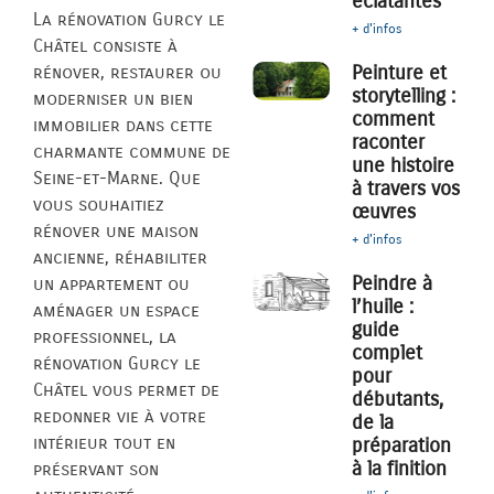
éclatantes
La rénovation Gurcy le
+ d'infos
Châtel consiste à
Peinture et
rénover, restaurer ou
storytelling :
moderniser un bien
comment
immobilier dans cette
raconter
charmante commune de
une histoire
Seine-et-Marne. Que
à travers vos
vous souhaitiez
œuvres
rénover une maison
+ d'infos
ancienne, réhabiliter
Peindre à
un appartement ou
l’huile :
aménager un espace
guide
professionnel, la
complet
rénovation Gurcy le
pour
Châtel vous permet de
débutants,
redonner vie à votre
de la
intérieur tout en
préparation
à la finition
préservant son