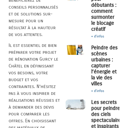
bénéficierez de
débutants :
conseils personnalisés
comment
et de solutions sur-
surmonter
mesure pour un
le blocage
résultat à la hauteur
créatif
de vos attentes.
+ d'infos
Il est essentiel de bien
Peindre des
préparer votre projet
scènes
de rénovation Gurcy le
urbaines :
capturer
Châtel en définissant
l’énergie et
vos besoins, votre
la vie des
budget et vos
villes
contraintes. N’hésitez
+ d'infos
pas à vous inspirer de
réalisations réussies et
Les secrets
à demander des devis
pour peindre
des ciels
pour comparer les
spectaculaires
offres. En choisissant
et inspirants
des matériaux de