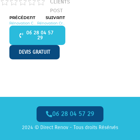
CLients
post
PRÉCÉDENT
SUIVANT
Rénovation Chanteloup en Brie 77600
Rénovation Crèvecœur en Brie 77610
06 28 04 57
29
DEVIS GRATUIT
06 28 04 57 29
Appelez-Nous dès Maintenant
2024 © Direct Renov - Tous droits Résérvés
06 28 04 57 29
Appel
GRATUIT
, Numéro
non surtaxé