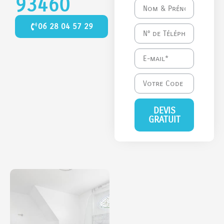
93460
06 28 04 57 29
DEVIS
GRATUIT