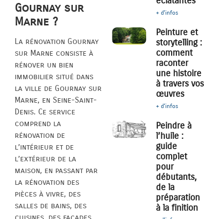
éclatantes
Gournay sur
+ d'infos
Marne ?
Peinture et
La rénovation Gournay
storytelling :
comment
sur Marne consiste à
raconter
rénover un bien
une histoire
immobilier situé dans
à travers vos
la ville de Gournay sur
œuvres
Marne, en Seine-Saint-
+ d'infos
Denis. Ce service
comprend la
Peindre à
l’huile :
rénovation de
guide
l’intérieur et de
complet
l’extérieur de la
pour
maison, en passant par
débutants,
la rénovation des
de la
pièces à vivre, des
préparation
salles de bains, des
à la finition
cuisines, des façades,