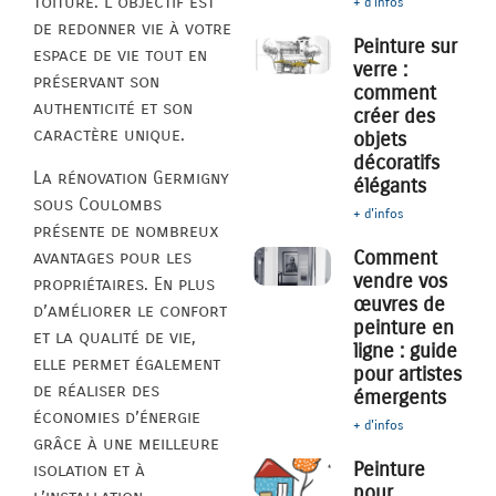
toiture. L’objectif est
+ d'infos
de redonner vie à votre
Peinture sur
espace de vie tout en
verre :
préservant son
comment
authenticité et son
créer des
caractère unique.
objets
décoratifs
La rénovation Germigny
élégants
sous Coulombs
+ d'infos
présente de nombreux
Comment
avantages pour les
vendre vos
propriétaires. En plus
œuvres de
d’améliorer le confort
peinture en
et la qualité de vie,
ligne : guide
elle permet également
pour artistes
de réaliser des
émergents
économies d’énergie
+ d'infos
grâce à une meilleure
Peinture
isolation et à
pour