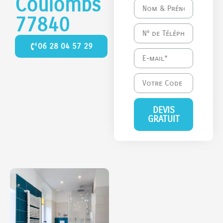
Coulombs
77840
06 28 04 57 29
DEVIS
GRATUIT