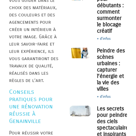
vous guider dans le
débutants :
choix des matériaux,
comment
des couleurs et des
surmonter
agencements pour
le blocage
créer un intérieur à
créatif
votre image. Grâce à
+ d'infos
leur savoir-faire et
Peindre des
leur expérience, ils
scènes
vous garantiront des
urbaines :
travaux de qualité,
capturer
réalisés dans les
l’énergie et
règles de l’art.
la vie des
villes
Conseils
+ d'infos
pratiques pour
une rénovation
Les secrets
réussie à
pour peindre
Genainville
des ciels
spectaculaires
Pour réussir votre
et inspirants