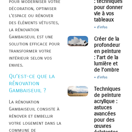
: techniques
pour moderniser votre
pour donner
décoration, optimiser
vie à vos
l’espace ou rénover
tableaux
des éléments vétustes,
+ d'infos
la rénovation
Gambaiseuil est une
Créer de la
solution efficace pour
profondeur
transformer votre
en peinture
: l’art de la
intérieur selon vos
lumière et
envies.
de l’ombre
Qu’est-ce que la
+ d'infos
rénovation
Techniques
Gambaiseuil ?
de peinture
acrylique :
La rénovation
astuces
Gambaiseuil consiste à
avancées
rénover et embellir
pour des
votre logement dans la
œuvres
commune de