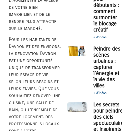
d’augmenter la valeur
débutants :
de votre bien
comment
immobilier et de le
surmonter
rendre plus attractif
le blocage
sur le marché.
créatif
+ d'infos
Pour les habitants de
Davron et des environs,
Peindre des
la rénovation Davron
scènes
est une opportunité
urbaines :
capturer
unique de transformer
l’énergie et
leur espace de vie
la vie des
selon leurs besoins et
villes
leurs envies. Que vous
+ d'infos
souhaitiez rénover une
cuisine, une salle de
Les secrets
bain, ou l’ensemble de
pour peindre
des ciels
votre logement, des
spectaculaires
professionnels locaux
et inspirants
sont à votre