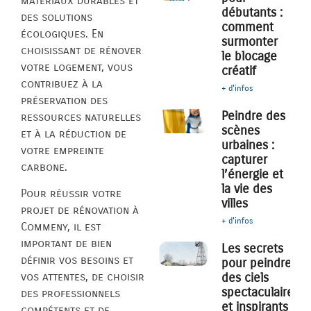
matériaux durables et
débutants :
des solutions
comment
écologiques. En
surmonter
choisissant de rénover
le blocage
votre logement, vous
créatif
contribuez à la
+ d'infos
préservation des
Peindre des
ressources naturelles
scènes
et à la réduction de
urbaines :
votre empreinte
capturer
carbone.
l’énergie et
la vie des
Pour réussir votre
villes
projet de rénovation à
+ d'infos
Commeny, il est
important de bien
Les secrets
définir vos besoins et
pour peindre
des ciels
vos attentes, de choisir
spectaculaires
des professionnels
et inspirants
compétents et de