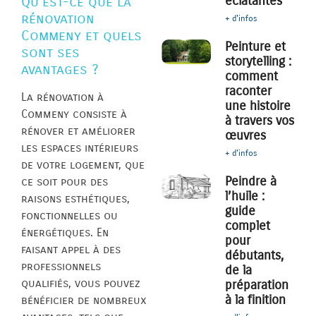
éclatantes
Qu’est-ce que la
rénovation
+ d'infos
Commeny et quels
Peinture et
sont ses
storytelling :
avantages ?
comment
raconter
La rénovation à
une histoire
Commeny consiste à
à travers vos
rénover et améliorer
œuvres
les espaces intérieurs
+ d'infos
de votre logement, que
Peindre à
ce soit pour des
l’huile :
raisons esthétiques,
guide
fonctionnelles ou
complet
énergétiques. En
pour
faisant appel à des
débutants,
professionnels
de la
qualifiés, vous pouvez
préparation
à la finition
bénéficier de nombreux