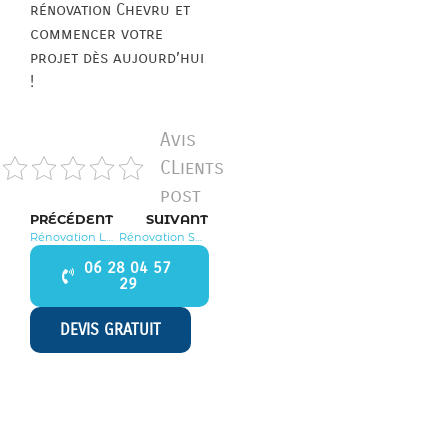
rénovation Chevru et
commencer votre
projet dès aujourd’hui
!
Avis
CLients
post
PRÉCÉDENT
SUIVANT
Rénovation Leudon en Brie 77320
Rénovation Sancy lès Provins 77320
06 28 04 57
29
DEVIS GRATUIT