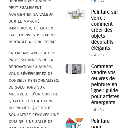
rénovation Chauvry
+ d'infos
peut également
Peinture sur
augmenter sa valeur
verre :
sur le marché
comment
immobilier, ce qui en
créer des
fait un investissement
objets
décoratifs
rentable à long terme.
élégants
En faisant appel à des
+ d'infos
professionnels de la
Comment
rénovation Chauvry,
vendre vos
vous bénéficierez de
œuvres de
conseils personnalisés,
peinture en
de solutions sur
ligne : guide
mesure et d’un suivi de
pour artistes
qualité tout au long
émergents
du projet. Que vous
+ d'infos
souhaitiez rénover une
Peinture
cuisine, une salle de
pour