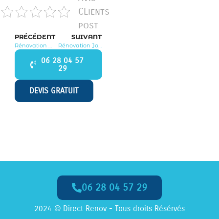
CLients
post
PRÉCÉDENT
SUIVANT
Rénovation Maisoncelles en Brie 77580
Rénovation Jossigny 77600
06 28 04 57
29
DEVIS GRATUIT
06 28 04 57 29
Appelez-Nous dès Maintenant
2024 © Direct Renov - Tous droits Résérvés
06 28 04 57 29
Appel
GRATUIT
, Numéro
non surtaxé