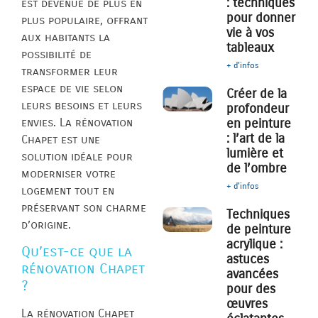
: techniques
est devenue de plus en
pour donner
plus populaire, offrant
vie à vos
aux habitants la
tableaux
possibilité de
+ d'infos
transformer leur
espace de vie selon
Créer de la
leurs besoins et leurs
profondeur
envies. La rénovation
en peinture
: l’art de la
Chapet est une
lumière et
solution idéale pour
de l’ombre
moderniser votre
+ d'infos
logement tout en
préservant son charme
Techniques
d’origine.
de peinture
acrylique :
Qu’est-ce que la
astuces
rénovation Chapet
avancées
?
pour des
œuvres
La rénovation Chapet