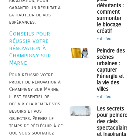
réalisation, pour
débutants :
garantir un résultat à
comment
la hauteur de vos
surmonter
espérances.
le blocage
créatif
Conseils pour
+ d'infos
réussir votre
rénovation à
Peindre des
Champigny sur
scènes
Marne
urbaines :
capturer
Pour réussir votre
l’énergie et
projet de rénovation à
la vie des
villes
Champigny sur Marne,
il est essentiel de
+ d'infos
définir clairement vos
Les secrets
besoins et vos
pour peindre
objectifs. Prenez le
des ciels
temps de réfléchir à ce
spectaculaires
que vous souhaitez
et inspirants