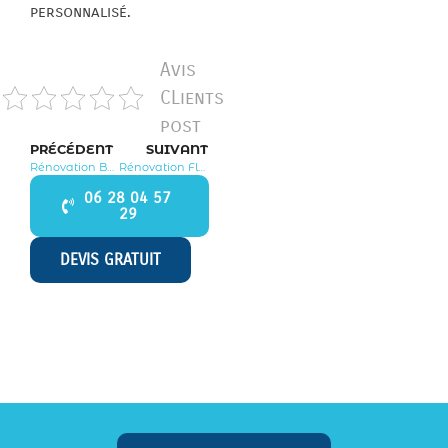
personnalisé.
Avis
CLients
post
PRÉCÉDENT
SUIVANT
Rénovation Beaumont du Gâtinais 77890
Rénovation Fleury en Bière 77930
06 28 04 57
29
DEVIS GRATUIT