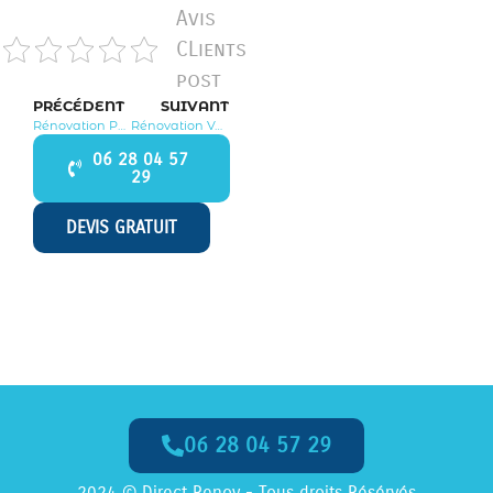
Avis
CLients
post
PRÉCÉDENT
SUIVANT
Rénovation Paroy 77520
Rénovation Voinsles 77540
06 28 04 57
29
DEVIS GRATUIT
06 28 04 57 29
Appelez-Nous dès Maintenant
2024 © Direct Renov - Tous droits Résérvés