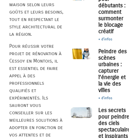
maison selon leurs
débutants :
comment
goûts et leurs besoins,
surmonter
tout en respectant le
le blocage
style architectural de
créatif
la région.
+ d'infos
Pour réussir votre
Peindre des
projet de rénovation à
scènes
Cessoy en Montois, il
urbaines :
est essentiel de faire
capturer
appel à des
l’énergie et
professionnels
la vie des
villes
qualifiés et
expérimentés. Ils
+ d'infos
sauront vous
Les secrets
conseiller sur les
pour peindre
meilleures solutions à
des ciels
adopter en fonction de
spectaculaires
vos attentes et de
et inspirants