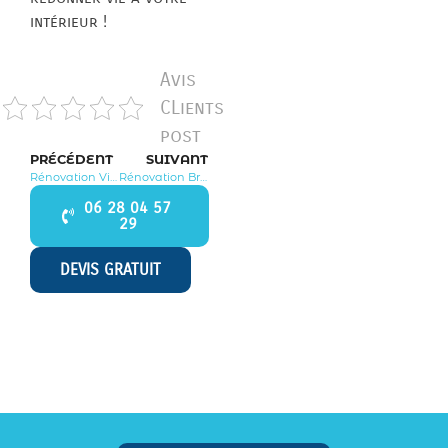
intérieur !
Avis
CLients
post
PRÉCÉDENT
SUIVANT
Rénovation Villebon sur Yvette 91140
Rénovation Brouy 91150
06 28 04 57
29
DEVIS GRATUIT