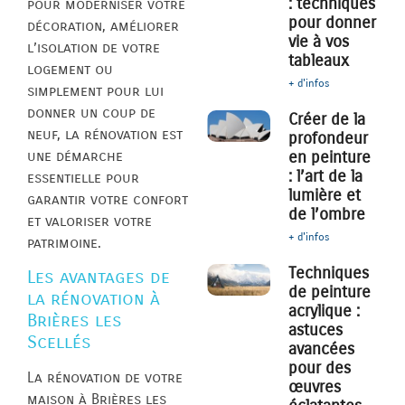
: techniques
pour moderniser votre
pour donner
décoration, améliorer
vie à vos
l’isolation de votre
tableaux
logement ou
+ d'infos
simplement pour lui
donner un coup de
Créer de la
neuf, la rénovation est
profondeur
une démarche
en peinture
: l’art de la
essentielle pour
lumière et
garantir votre confort
de l’ombre
et valoriser votre
+ d'infos
patrimoine.
Techniques
Les avantages de
de peinture
la rénovation à
acrylique :
Brières les
astuces
Scellés
avancées
pour des
La rénovation de votre
œuvres
maison à Brières les