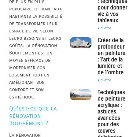
: techniques
de plus en plus
pour donner
populaire, offrant aux
vie à vos
habitants la possibilité
tableaux
de transformer leur
+ d'infos
espace de vie selon
leurs besoins et leurs
Créer de la
goûts. La rénovation
profondeur
Bouffémont est un
en peinture
: l’art de la
moyen efficace de
lumière et
moderniser son
de l’ombre
logement tout en
+ d'infos
améliorant son
confort et son
Techniques
esthétique.
de peinture
acrylique :
Qu’est-ce que la
astuces
rénovation
avancées
Bouffémont ?
pour des
œuvres
La rénovation