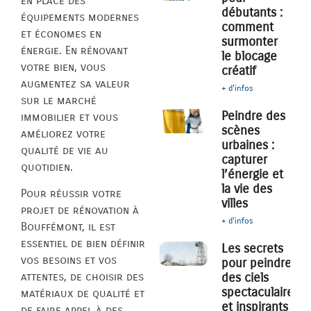
en place des
débutants :
équipements modernes
comment
et économes en
surmonter
énergie. En rénovant
le blocage
votre bien, vous
créatif
augmentez sa valeur
+ d'infos
sur le marché
Peindre des
immobilier et vous
scènes
améliorez votre
urbaines :
qualité de vie au
capturer
quotidien.
l’énergie et
la vie des
Pour réussir votre
villes
projet de rénovation à
+ d'infos
Bouffémont, il est
essentiel de bien définir
Les secrets
vos besoins et vos
pour peindre
des ciels
attentes, de choisir des
spectaculaires
matériaux de qualité et
et inspirants
de faire appel à des