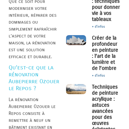
: techniques
Que ce soit pour
pour donner
moderniser votre
vie à vos
intérieur, réparer des
tableaux
dommages ou
+ d'infos
simplement rafraîchir
l’aspect de votre
Créer de la
maison, la rénovation
profondeur
est une solution
en peinture
: l’art de la
efficace et durable.
lumière et
Qu’est-ce que la
de l’ombre
rénovation
+ d'infos
Aubepierre Ozouer
Techniques
le Repos ?
de peinture
acrylique :
La rénovation
astuces
Aubepierre Ozouer le
avancées
Repos consiste à
pour des
remettre à neuf un
œuvres
bâtiment existant en