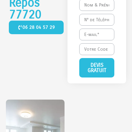
Repos
77720
06 28 04 57 29
DEVIS
GRATUIT