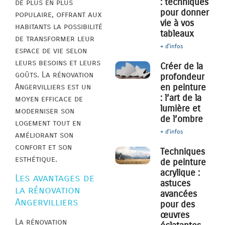
: techniques
de plus en plus
pour donner
populaire, offrant aux
vie à vos
habitants la possibilité
tableaux
de transformer leur
+ d'infos
espace de vie selon
leurs besoins et leurs
Créer de la
goûts. La rénovation
profondeur
Angervilliers est un
en peinture
: l’art de la
moyen efficace de
lumière et
moderniser son
de l’ombre
logement tout en
+ d'infos
améliorant son
confort et son
Techniques
esthétique.
de peinture
acrylique :
Les avantages de
astuces
la rénovation
avancées
Angervilliers
pour des
œuvres
La rénovation